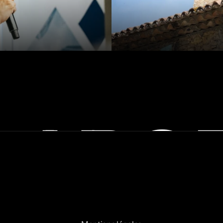
LABO
C
C