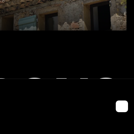
RONS
ONTACTEZ-NOUS !
opier le mail de Jules
CO FONDATEUR