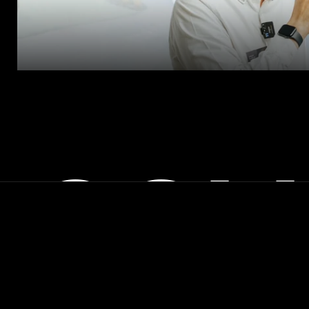
COL
SUIVEZ-NOUS SUR
Instagram
Linkedin
Tiktok