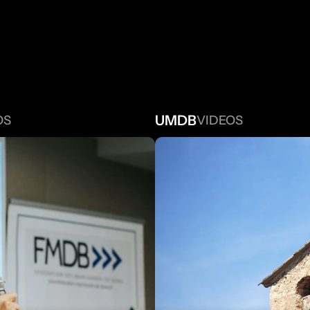
PROJETS 
A
UMDB
OS
VIDEOS