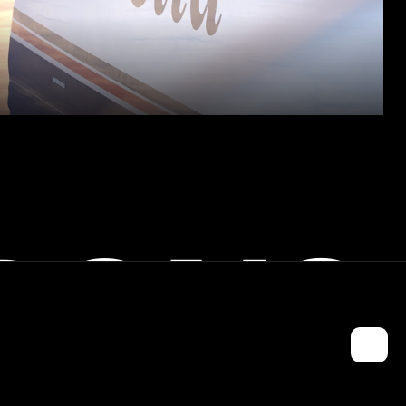
RONS
ONTACTEZ-NOUS !
opier le mail de Jules
CO FONDATEUR