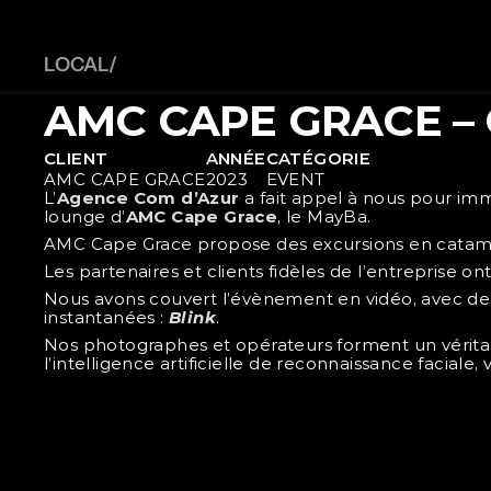
LOCAL/ 
AMC CAPE GRACE – 
CLIENT
ANNÉE
CATÉGORIE
AMC CAPE GRACE
2023
EVENT
L’
Agence Com d’Azur
 a fait appel à nous pour im
lounge d’
AMC Cape Grace
, le MayBa.
AMC Cape Grace propose des excursions en catamar
Les partenaires et clients fidèles de l’entreprise
Nous avons couvert l’évènement en vidéo, avec des
instantanées : 
Blink
.
Nos photographes et opérateurs forment un véritab
l’intelligence artificielle de reconnaissance facia