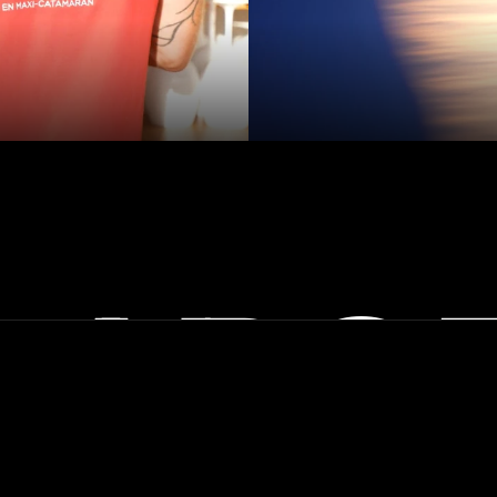
LABO
C
C