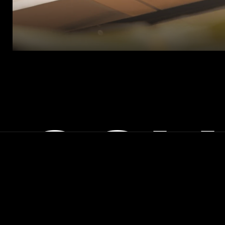
COL
SUIVEZ-NOUS SUR
Instagram
Linkedin
Tiktok