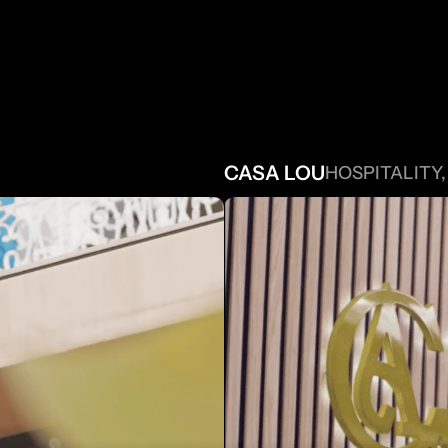
PROJETS 
A
CASA LOU
HOSPITALITY,