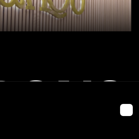
RONS
ONTACTEZ-NOUS !
opier le mail de Jules
CO FONDATEUR