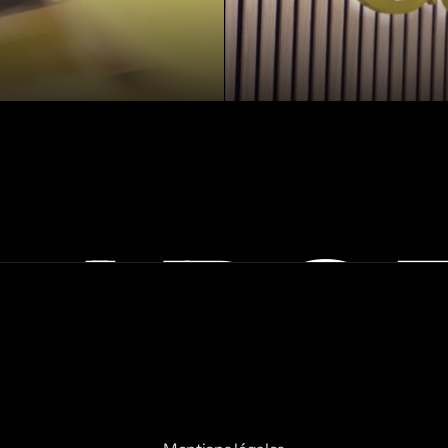
LABO
C
C