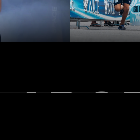
LABO
C
C