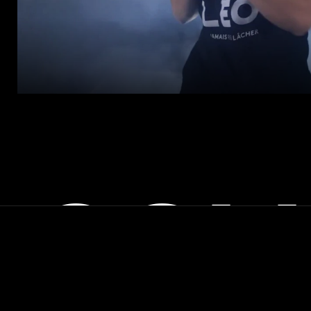
COL
SUIVEZ-NOUS SUR
Instagram
Linkedin
Tiktok