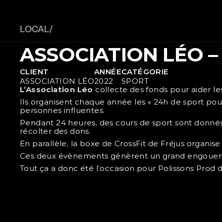
LOCAL/ 
ASSOCIATION LÉO –
CLIENT
ANNÉE
CATÉGORIE
ASSOCIATION LÉO
2022
SPORT
L’Association Léo
 collecte des fonds pour aider le
Ils organisent chaque année les « 24h de sport pour 
personnes influentes.
Pendant 24 heures, des cours de sport sont donnés p
récolter des dons.
En parallèle, la boxe de CrossFit de Fréjus organise
Ces deux évènements génèrent un grand engoueme
Tout ça a donc été l’occasion pour Polissons Prod 