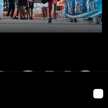
RONS
ONTACTEZ-NOUS !
opier le mail de Jules
CO FONDATEUR